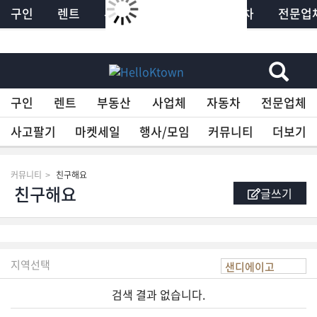
구인
렌트
부동산
사업체
자동차
전문업
×
HelloKTown
구인
렌트
부동산
사업체
자동차
전문업체
구인
사고팔기
마켓세일
행사/모임
커뮤니티
더보기
렌트
커뮤니티
친구해요
글쓰기
부동산
사업체
지역선택
검색 결과 없습니다.
자동