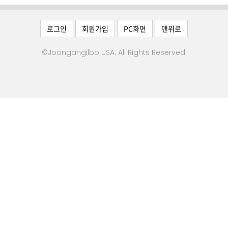
차
로그인
회원가입
PC화면
맨위로
전문업
체
©Joongangilbo USA. All Rights Reserved.
사고팔
기
마
켓
세
일
오
늘
광
고
맛