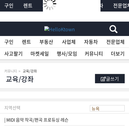
구인
렌트
부동산
사업체
자동차
전문업
×
HelloKTown
구인
렌트
부동산
사업체
자동차
전문업체
구인
사고팔기
마켓세일
행사/모임
커뮤니티
더보기
렌트
커뮤니티
교육/강좌
글쓰기
부동산
사업체
지역선택
| MIDI 음악 작곡/편곡 프로듀싱 레슨
자동