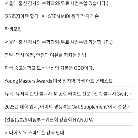
서울대 출신 강사의 수학과외(무료 시범수업 있습니다.)
차
'25 조지아텍 합격 | AI·STEM MIDI 음악 작곡 레슨
전문업
학생모집
체
서울대 출신 강사의 수학과외(무료 시범수업 가능합니다.)
사고팔
기
연말·연시 여행, 안전과 여유를 지키는 방법
마
미국 중고등학교 모든 내신의 기본은 OOO이다.
켓
Young Masters Awards 미국 전지역 학생 아트 콘테스트
세
일
뉴욕·뉴저지 한인 콜택시 🚖 공항 라이드 전문 | 신속 콜택시 Swift Taxi
오
2025년 대학 입시, 아이의 경쟁력은 ‘Art Supplement’에서 결정됩니다
늘
광
(알림) 2026 미동부스키협회 강습회 NY,NJ,PA
고
시니어 토요 스마트폰 강좌 안내
맛