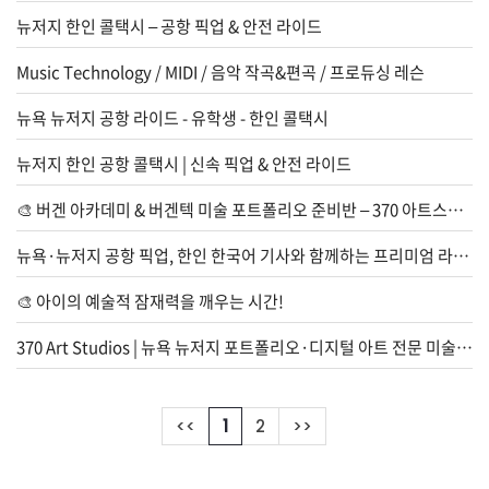
집
뉴저지 한인 콜택시 – 공항 픽업 & 안전 라이드
핫
Music Technology / MIDI / 음악 작곡&편곡 / 프로듀싱 레슨
딜
이
뉴욕 뉴저지 공항 라이드 - 유학생 - 한인 콜택시
야
기
뉴저지 한인 공항 콜택시 | 신속 픽업 & 안전 라이드
친
🎨 버겐 아카데미 & 버겐텍 미술 포트폴리오 준비반 – 370 아트스튜디오
구
찾
뉴욕·뉴저지 공항 픽업, 한인 한국어 기사와 함께하는 프리미엄 라이드 – 신속 콜택시
기
🎨 아이의 예술적 잠재력을 깨우는 시간!
행
370 Art Studios | 뉴욕 뉴저지 포트폴리오·디지털 아트 전문 미술학원
사/
모
임
<<
1
2
>>
교
육/