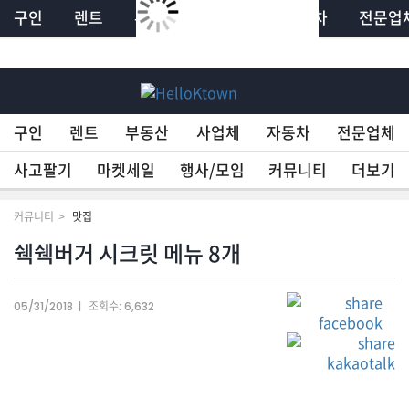
구인
렌트
부동산
사업체
자동차
전문업
×
HelloKTown
구인
렌트
부동산
사업체
자동차
전문업체
구인
사고팔기
마켓세일
행사/모임
커뮤니티
더보기
렌트
커뮤니티
맛집
쉑쉑버거 시크릿 메뉴 8개
부동산
05/31/2018
조회수:
6,632
사업체
자동