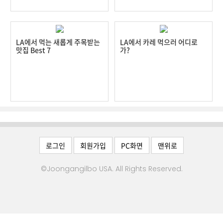
집
핫
딜
LA에서 먹는 새롭게 주목받는
LA에서 카레 먹으러 어디로
이
맛집 Best 7
가?
야
기
친
구
찾
기
로그인
회원가입
PC화면
맨위로
행
사/
©Joongangilbo USA. All Rights Reserved.
모
임
교
육/