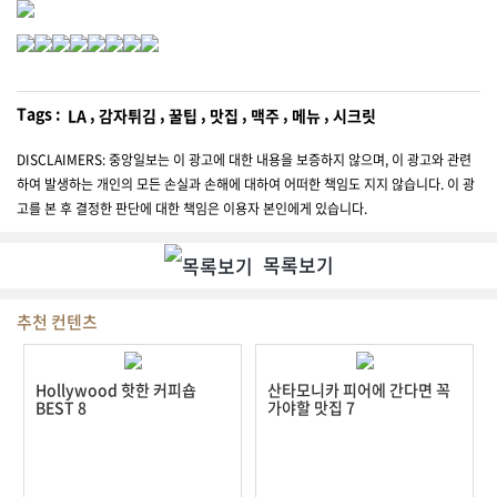
차
전문업
체
Tags :
,
,
,
,
,
,
LA
감자튀김
꿀팁
맛집
맥주
메뉴
시크릿
DISCLAIMERS: 중앙일보는 이 광고에 대한 내용을 보증하지 않으며, 이 광고와 관련
사고팔
하여 발생하는 개인의 모든 손실과 손해에 대하여 어떠한 책임도 지지 않습니다. 이 광
기
고를 본 후 결정한 판단에 대한 책임은 이용자 본인에게 있습니다.
마
목록보기
켓
세
일
추천 컨텐츠
오
늘
Hollywood 핫한 커피숍
산타모니카 피어에 간다면 꼭
BEST 8
가야할 맛집 7
광
고
맛